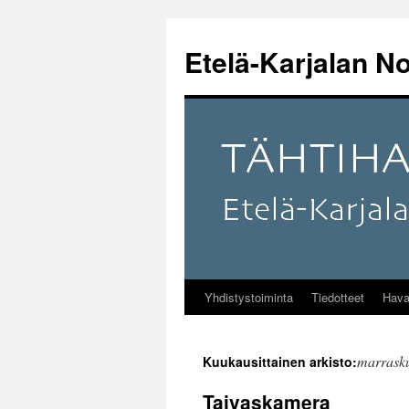
Etelä-Karjalan No
Yhdistystoiminta
Tiedotteet
Hava
Siirry
sisältöön
marrask
Kuukausittainen arkisto:
Taivaskamera