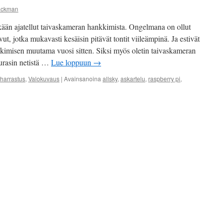
ackman
kään ajatellut taivaskameran hankkimista. Ongelmana on ollut
, jotka mukavasti kesäisin pitävät tontit viileämpinä. Ja estivät
imisen muutama vuosi sitten. Siksi myös oletin taivaskameran
urasin netistä …
Lue loppuun
→
iharrastus
,
Valokuvaus
|
Avainsanoina
allsky
,
askartelu
,
raspberry pi
,
kkelissa
vaskamera