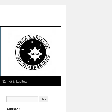
Nähtyä & kuultua
Arkistot