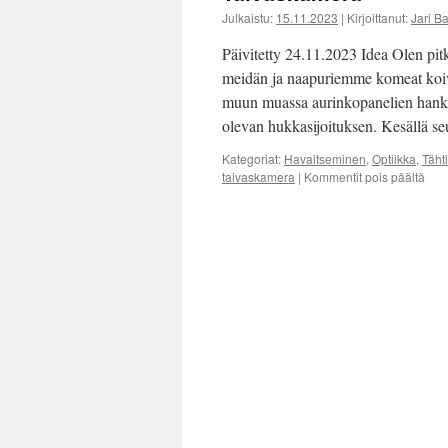
Julkaistu:
15.11.2023
|
Kirjoittanut:
Jari B
Päivitetty 24.11.2023 Idea Olen pit
meidän ja naapuriemme komeat koivut
muun muassa aurinkopanelien hankk
olevan hukkasijoituksen. Kesällä se
Kategoriat:
Havaitseminen
,
Optiikka
,
Täht
taivaskamera
|
Kommentit pois päältä
arti
Tai