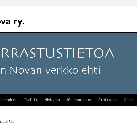
va ry.
itseminen
Optiikka
Historiaa
Tähtiharrastus
Valokuvaus
Kirjat
uu 2023