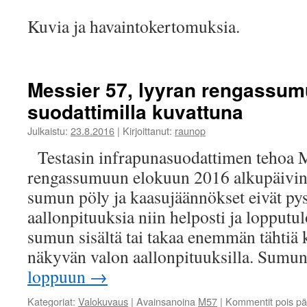
Kuvia ja havaintokertomuksia.
Messier 57, lyyran rengassum
suodattimilla kuvattuna
Julkaistu:
23.8.2016
|
Kirjoittanut:
raunop
Testasin infrapunasuodattimen tehoa M
rengassumuun elokuun 2016 alkupäivinä
sumun pöly ja kaasujäännökset eivät py
aallonpituuksia niin helposti ja loppu
sumun sisältä tai takaa enemmän tähtiä 
näkyvän valon aallonpituuksilla. Sumu
loppuun
→
Kategoriat:
Valokuvaus
|
Avainsanoina
M57
|
Kommentit pois pä