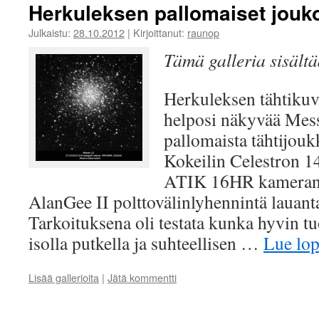
komeetta
Herkuleksen pallomaiset jouk
C/2011
L4
Julkaistu:
28.10.2012
|
Kirjoittanut:
raunop
PanSTARRS
Tämä galleria sisält
Herkuleksen tähtikuv
helposi näkyvää Mess
pallomaista tähtijou
Kokeilin Celestron 1
ATIK 16HR kameran 
AlanGee II polttovälinlyhennintä lauant
Tarkoituksena oli testata kunka hyvin tu
isolla putkella ja suhteellisen …
Lue lo
Lisää gallerioita
|
Jätä kommentti