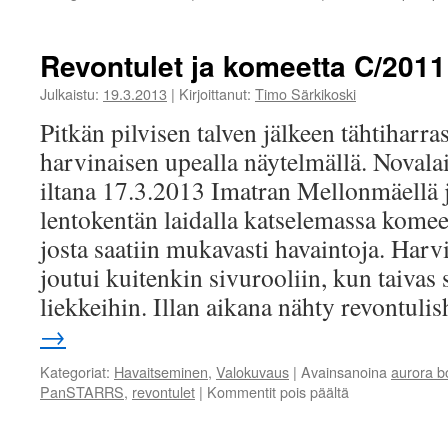
Revontulet ja komeetta C/20
Julkaistu:
19.3.2013
|
Kirjoittanut:
Timo Särkikoski
Pitkän pilvisen talven jälkeen tähtiharra
harvinaisen upealla näytelmällä. Novalai
iltana 17.3.2013 Imatran Mellonmäellä
lentokentän laidalla katselemassa kom
josta saatiin mukavasti havaintoja. Har
joutui kuitenkin sivurooliin, kun taivas s
liekkeihin. Illan aikana nähty revontu
→
Kategoriat:
Havaitseminen
,
Valokuvaus
|
Avainsanoina
aurora b
PanSTARRS
,
revontulet
|
Kommentit pois päältä
artikkelissa
Revontulet
ja