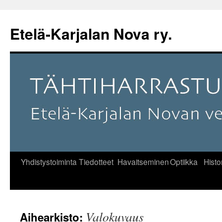
Etelä-Karjalan Nova ry.
Yhdistystoiminta
Tiedotteet
Havaitseminen
Optiikka
Histo
Siirry
sisältöön
Valokuvaus
Aihearkisto: