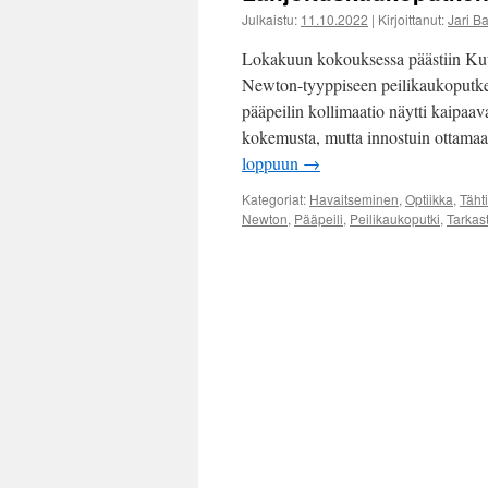
Julkaistu:
11.10.2022
|
Kirjoittanut:
Jari B
Lokakuun kokouksessa päästiin Kuu
Newton-tyyppiseen peilikaukoputkeen
pääpeilin kollimaatio näytti kaipaav
kokemusta, mutta innostuin ottamaa
loppuun
→
Kategoriat:
Havaitseminen
,
Optiikka
,
Täht
Newton
,
Pääpeili
,
Peilikaukoputki
,
Tarkas