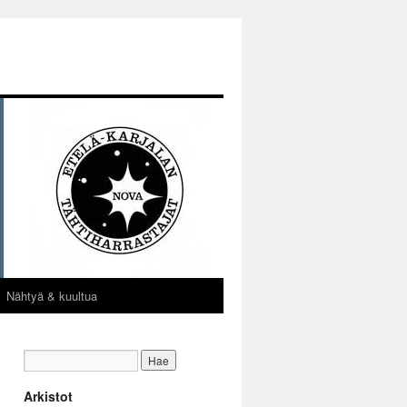
Nähtyä & kuultua
Arkistot