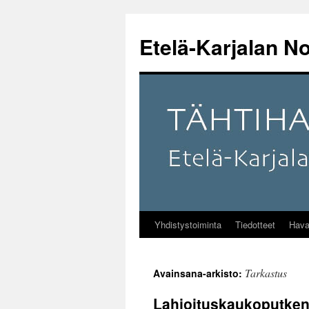
Etelä-Karjalan No
Yhdistystoiminta
Tiedotteet
Hava
Siirry
sisältöön
Tarkastus
Avainsana-arkisto:
Lahjoituskaukoputken