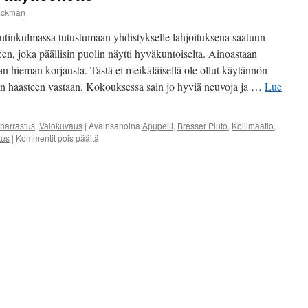
ackman
tinkulmassa tutustumaan yhdistykselle lahjoituksena saatuun
, joka päällisin puolin näytti hyväkuntoiselta. Ainoastaan
an hieman korjausta. Tästä ei meikäläisellä ole ollut käytännön
n haasteen vastaan. Kokouksessa sain jo hyviä neuvoja ja …
Lue
iharrastus
,
Valokuvaus
|
Avainsanoina
Apupeili
,
Bresser Pluto
,
Kollimaatio
,
tus
|
Kommentit pois päältä
artikkelissa
Lahjoituskaukoputken
käyttöönotto