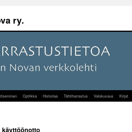
va ry.
itseminen
Optiikka
Historiaa
Tähtiharrastus
Valokuvaus
Kirjat
 käyttöönotto