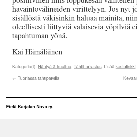
havaintovälineiden virittelyyn. Jos nyt 
sisällöstä väkisinkin haluaa mainita, n
oleellisesti liittyviä valaisevia yöpilviä
tapahtuman yönä.
Kai Hämäläinen
Kategoria(t):
Nähtyä & kuultua
,
Tähtiharrastus
. Lisää
kestolinkki
←
Tuorlassa tähtipäivillä
Kevään
Etelä-Karjalan Nova ry.