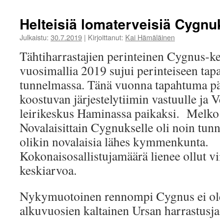
Helteisiä lomaterveisiä Cygnu
Julkaistu:
30.7.2019
|
Kirjoittanut:
Kai Hämäläinen
Tähtiharrastajien perinteinen Cygnus-
vuosimallia 2019 sujui perinteiseen tap
tunnelmassa. Tänä vuonna tapahtuma pää
koostuvan järjestelytiimin vastuulle ja 
leirikeskus Haminassa paikaksi. Melko 
Novalaisittain Cygnukselle oli noin tunn
olikin novalaisia lähes kymmenkunta.
Kokonaisosallistujamäärä lienee ollut v
keskiarvoa.
Nykymuotoinen rennompi Cygnus ei ol
alkuvuosien kaltainen Ursan harrastusja