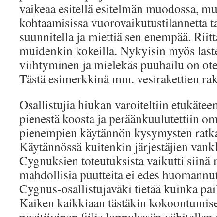
vaikeaa esitellä esitelmän muodossa, mut
kohtaamisissa vuorovaikutustilannetta tai
suunnitella ja miettiä sen enempää. Riitt
muidenkin kokeilla. Nykyisin myös last
viihtyminen ja mielekäs puuhailu on ot
Tästä esimerkkinä mm. vesirakettien rake
Osallistujia hiukan varoiteltiin etukäteen
pienestä koosta ja peräänkuulutettiin o
pienempien käytännön kysymysten ratka
Käytännössä kuitenkin järjestäjien van
Cygnuksien toteutuksista vaikutti siinä 
mahdollisia puutteita ei edes huomannut 
Cygnus-osallistujaväki tietää kuinka pai
Kaiken kaikkiaan tästäkin kokoontumises
positiivinen fiilis loppukesän vähitellen