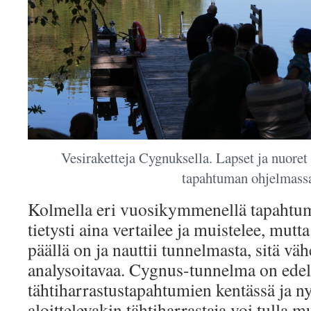
Vesiraketteja Cygnuksella. Lapset ja nuoret
tapahtuman ohjelmass
Kolmella eri vuosikymmenellä tapahtum
tietysti aina vertailee ja muistelee, mu
päällä on ja nauttii tunnelmasta, sitä v
analysoitavaa. Cygnus-tunnelma on edel
tähtiharrastustapahtumien kentässä ja n
aloittelevakin tähtiharrastaja voi tulla