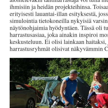
ihmisiin ja heidän projekteihinsa. Toisaa
erityisesti lauantai-illan esityksestä, jos
simulointia tietokoneilla nykyisiä varsi
näytönohjaimia hyödyntäen. Tässä oli t
harrastusasiaa, joka ainakin inspiroi m
keskusteluun. Ei olisi lainkaan haitaksi,
harrastusryhmät olisivat näkyvämmin 