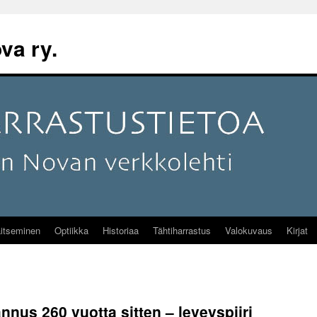
va ry.
itseminen
Optiikka
Historiaa
Tähtiharrastus
Valokuvaus
Kirjat
nnus 260 vuotta sitten – leveyspiiri