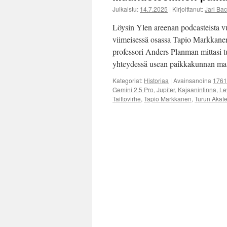
Julkaistu:
14.7.2025
|
Kirjoittanut:
Jari Ba
Löysin Ylen areenan podcasteista vu
viimeisessä osassa Tapio Markkanen
professori Anders Planman mittasi
yhteydessä usean paikkakunnan maa
Kategoriat:
Historiaa
|
Avainsanoina
1761
Gemini 2.5 Pro
,
Jupiter
,
Kajaaninlinna
,
Le
Taittovirhe
,
Tapio Markkanen
,
Turun Akat