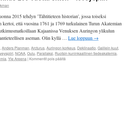
ckman
onna 2015 tehdyn ’Tähtitieteen historian’, jossa toiseksi
 kertoi, että vuosina 1761 ja 1769 turkulainen Turun Akatemian
 tutkimusmatkoillaan Kajaanissa Venuksen Auringon ylikulun
ntieteellisen aseman. Olin kyllä …
Lue loppuun
→
,
Anders Planman
,
Arcturus
,
Auringon korkeus
,
Deklinaatio
,
Galilein kuut
,
veyspiiri
,
NOAA
,
Oulu
,
Parallaksi
,
Ruotsin kuninkaallinen tiedeakatemia
,
emia
,
Yle Areena
|
Kommentit pois päältä
artikkelissa
Maantieteellinen
paikannus
260
vuotta
sitten
–
leveyspiiri