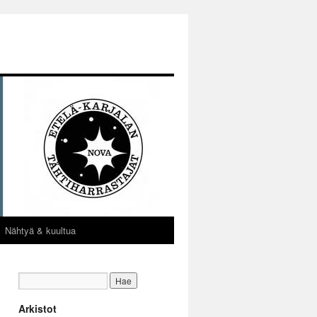
Nähtyä & kuultua
Arkistot