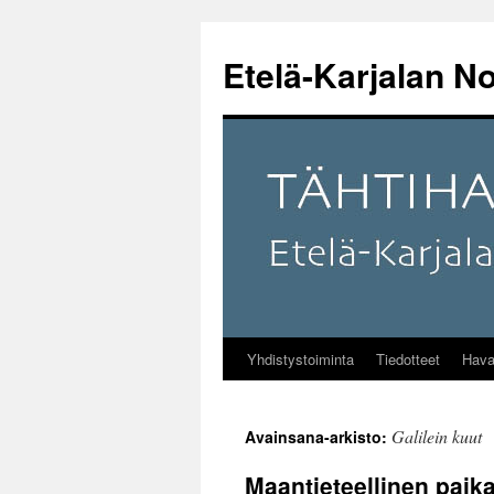
Etelä-Karjalan No
Yhdistystoiminta
Tiedotteet
Hava
Siirry
sisältöön
Galilein kuut
Avainsana-arkisto:
Maantieteellinen paika