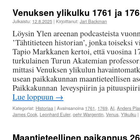
Venuksen ylikulku 1761 ja 17
Julkaistu:
12.8.2025
|
Kirjoittanut:
Jari Backman
Löysin Ylen areenan podcasteista vuon
’Tähtitieteen historian’, jonka toiseksi 
Tapio Markkanen kertoi, että vuosina 1
turkulainen Turun Akatemian professo
mittasi Venuksen ylikulun havaintomat
usean paikkakunnan maantieteellisen 
Paikkakunnan leveyspiirin ja pituuspii
Lue loppuun
→
Kategoriat:
Historiaa
|
Avainsanoina
1761
,
1769
,
AI
,
Anders Pl
James Cook
,
Leonhard Euler
,
oehr Wargentin
,
Venus
,
Ylikulku
|
Maantieteellinen paikannus 260