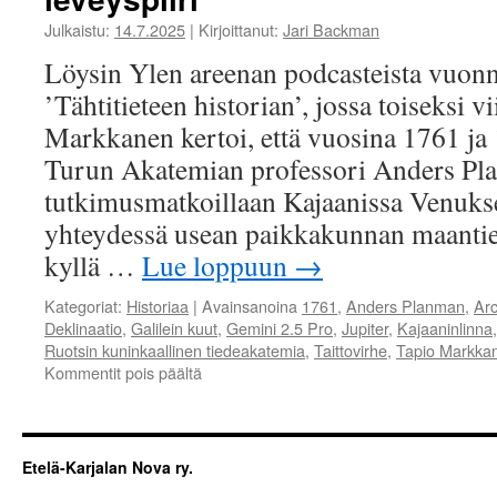
Julkaistu:
14.7.2025
|
Kirjoittanut:
Jari Backman
Löysin Ylen areenan podcasteista vuon
’Tähtitieteen historian’, jossa toiseksi 
Markkanen kertoi, että vuosina 1761 ja
Turun Akatemian professori Anders Pla
tutkimusmatkoillaan Kajaanissa Venuks
yhteydessä usean paikkakunnan maantie
kyllä …
Lue loppuun
→
Kategoriat:
Historiaa
|
Avainsanoina
1761
,
Anders Planman
,
Arc
Deklinaatio
,
Galilein kuut
,
Gemini 2.5 Pro
,
Jupiter
,
Kajaaninlinna
Ruotsin kuninkaallinen tiedeakatemia
,
Taittovirhe
,
Tapio Markka
Kommentit pois päältä
artikkelissa
Maantieteellinen
paikannus
260
vuotta
Etelä-Karjalan Nova ry.
sitten