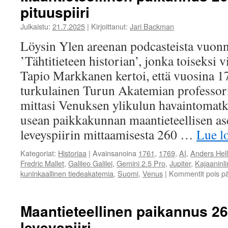
pituuspiiri
Julkaistu:
21.7.2025
|
Kirjoittanut:
Jari Backman
Löysin Ylen areenan podcasteista vuon
’Tähtitieteen historian’, jonka toiseksi 
Tapio Markkanen kertoi, että vuosina 1
turkulainen Turun Akatemian professo
mittasi Venuksen ylikulun havaintomat
usean paikkakunnan maantieteellisen a
leveyspiirin mittaamisesta 260 …
Lue 
Kategoriat:
Historiaa
|
Avainsanoina
1761
,
1769
,
AI
,
Anders Hell
Fredric Mallet
,
Galileo Galilei
,
Gemini 2.5 Pro
,
Jupiter
,
Kajaaninl
kuninkaallinen tiedeakatemia
,
Suomi
,
Venus
|
Kommentit pois pä
Maantieteellinen paikannus 260
leveyspiiri