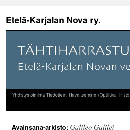
Etelä-Karjalan Nova ry.
Yhdistystoiminta
Tiedotteet
Havaitseminen
Optiikka
Histo
Siirry
sisältöön
Galileo Galilei
Avainsana-arkisto: