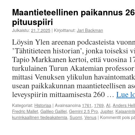
Maantieteellinen paikannus 260
pituuspiiri
Julkaistu:
21.7.2025
|
Kirjoittanut:
Jari Backman
Löysin Ylen areenan podcasteista vuon
’Tähtitieteen historian’, jonka toiseksi 
Tapio Markkanen kertoi, että vuosina 1
turkulainen Turun Akatemian professo
mittasi Venuksen ylikulun havaintomat
usean paikkakunnan maantieteellisen a
leveyspiirin mittaamisesta 260 …
Lue 
Kategoriat:
Historiaa
|
Avainsanoina
1761
,
1769
,
AI
,
Anders Hell
Fredric Mallet
,
Galileo Galilei
,
Gemini 2.5 Pro
,
Jupiter
,
Kajaaninl
kuninkaallinen tiedeakatemia
,
Suomi
,
Venus
|
Kommentit pois pä