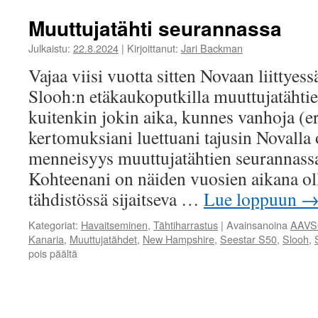
Muuttujatähti seurannassa
Julkaistu:
22.8.2024
|
Kirjoittanut:
Jari Backman
Vajaa viisi vuotta sitten Novaan liittyessä
Slooh:n etäkaukoputkilla muuttujatähti
kuitenkin jokin aika, kunnes vanhoja (e
kertomuksiani luettuani tajusin Novalla
menneisyys muuttujatähtien seurannass
Kohteenani on näiden vuosien aikana ol
tähdistössä sijaitseva …
Lue loppuun
Kategoriat:
Havaitseminen
,
Tähtiharrastus
|
Avainsanoina
AAV
Kanaria
,
Muuttujatähdet
,
New Hampshire
,
Seestar S50
,
Slooh
,
pois päältä
artikkelissa
Muuttujatähti
seurannassa