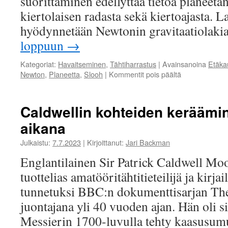
suorittaminen edellyttää tietoa planeetan
kiertolaisen radasta sekä kiertoajasta. 
hyödynnetään Newtonin gravitaatiolak
loppuun
→
Kategoriat:
Havaitseminen
,
Tähtiharrastus
|
Avainsanoina
Etäka
Newton
,
Planeetta
,
Slooh
|
Kommentit pois päältä
artikkelissa
Planeetan
massan
laskeminen
Caldwellin kohteiden kerääm
aikana
Julkaistu:
7.7.2023
|
Kirjoittanut:
Jari Backman
Englantilainen Sir Patrick Caldwell Mo
tuottelias amatööritähtitieteilijä ja kirjail
tunnetuksi BBC:n dokumenttisarjan The
juontajana yli 40 vuoden ajan. Hän oli si
Messierin 1700-luvulla tehty kaasusumu