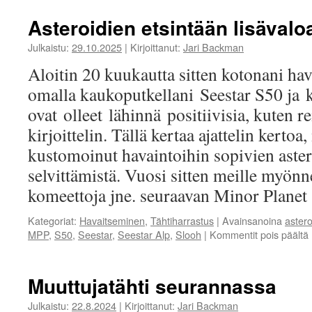
Asteroidien etsintään lisävalo
Julkaistu:
29.10.2025
|
Kirjoittanut:
Jari Backman
Aloitin 20 kuukautta sitten kotonani ha
omalla kaukoputkellani Seestar S50 ja
ovat olleet lähinnä positiivisia, kuten re
kirjoittelin. Tällä kertaa ajattelin kertoa
kustomoinut havaintoihin sopivien aster
selvittämistä. Vuosi sitten meille myönne
komeettoja jne. seuraavan Minor Plane
Kategoriat:
Havaitseminen
,
Tähtiharrastus
|
Avainsanoina
astero
MPP
,
S50
,
Seestar
,
Seestar Alp
,
Slooh
|
Kommentit pois päältä
Muuttujatähti seurannassa
Julkaistu:
22.8.2024
|
Kirjoittanut:
Jari Backman