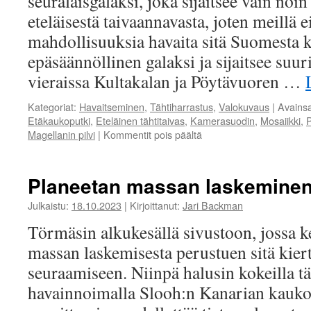
seuralaisgalaksi, joka sijaitsee vain noi
eteläisestä taivaannavasta, joten meillä 
mahdollisuuksia havaita sitä Suomesta k
epäsäännöllinen galaksi ja sijaitsee suu
vieraissa Kultakalan ja Pöytävuoren …
Kategoriat:
Havaitseminen
,
Tähtiharrastus
,
Valokuvaus
|
Avains
Etäkaukoputki
,
Eteläinen tähtitaivas
,
Kamerasuodin
,
Mosaiikki
,
Magellanin pilvi
|
Kommentit pois päältä
artikkelissa
Suuri
Magellanin
pilvi
Planeetan massan laskemine
Julkaistu:
18.10.2023
|
Kirjoittanut:
Jari Backman
Törmäsin alkukesällä sivustoon, jossa ke
massan laskemisesta perustuen sitä kie
seuraamiseen. Niinpä halusin kokeilla tä
havainnoimalla Slooh:n Kanarian kauko