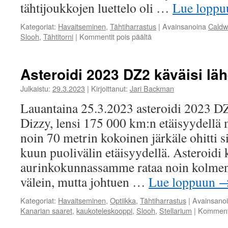
tähtijoukkojen luettelo oli …
Lue lopp
Kategoriat:
Havaitseminen
,
Tähtiharrastus
|
Avainsanoina
Caldw
Slooh
,
Tähtitorni
|
Kommentit pois päältä
artikkelissa
Caldwellin
kohteiden
kerääminen
Asteroidi 2023 DZ2 käväisi läh
pandemian
aikana
Julkaistu:
29.3.2023
|
Kirjoittanut:
Jari Backman
Lauantaina 25.3.2023 asteroidi 2023 DZ2
Dizzy, lensi 175 000 km:n etäisyydellä
noin 70 metrin kokoinen järkäle ohitti s
kuun puolivälin etäisyydellä. Asteroidi 
aurinkokunnassamme rataa noin kolmen
välein, mutta johtuen …
Lue loppuun
Kategoriat:
Havaitseminen
,
Optiikka
,
Tähtiharrastus
|
Avainsano
Kanarian saaret
,
kaukoteleskooppi
,
Slooh
,
Stellarium
|
Kommenti