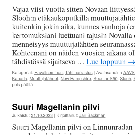
Vajaa viisi vuotta sitten Novaan liittyessä
Slooh:n etäkaukoputkilla muuttujatähti
kuitenkin jokin aika, kunnes vanhoja (e
kertomuksiani luettuani tajusin Novalla
menneisyys muuttujatähtien seurannass
Kohteenani on näiden vuosien aikana ol
tähdistössä sijaitseva …
Lue loppuun
Kategoriat:
Havaitseminen
,
Tähtiharrastus
|
Avainsanoina
AAV
Kanaria
,
Muuttujatähdet
,
New Hampshire
,
Seestar S50
,
Slooh
,
pois päältä
artikkelissa
Muuttujatähti
seurannassa
Suuri Magellanin pilvi
Julkaistu:
31.10.2023
|
Kirjoittanut:
Jari Backman
Suuri Magellanin pilvi on Linnunradan 