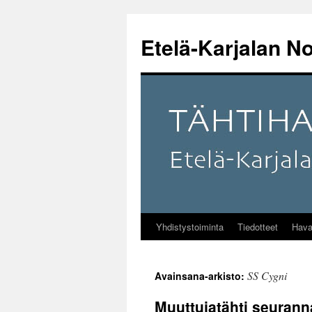
Etelä-Karjalan No
Yhdistystoiminta
Tiedotteet
Hava
Siirry
sisältöön
SS Cygni
Avainsana-arkisto:
Muuttujatähti seuran