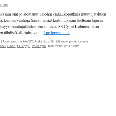
ckman
tyessäni olin jo aloittanut Slooh:n etäkaukoputkilla muuttujatähtien
a, kunnes vanhoja (erinomaisia) kertomuksiani luettuani tajusin
eisyys muuttujatähtien seurannassa. SS Cygni Kohteenani on
en tähdistössä sijaitseva …
Lue loppuun
→
s
|
Avainsanoina
AAVSO
,
Älykaukoputki
,
Etäkaukoputki
,
Kanaria
,
 S50
,
Slooh
,
SS Cygni
,
Valokäyrä
|
Kommentit pois päältä
artikkelissa
Muuttujatähti
seurannassa