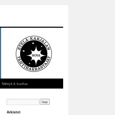
Nähtyä & kuultua
Arkistot