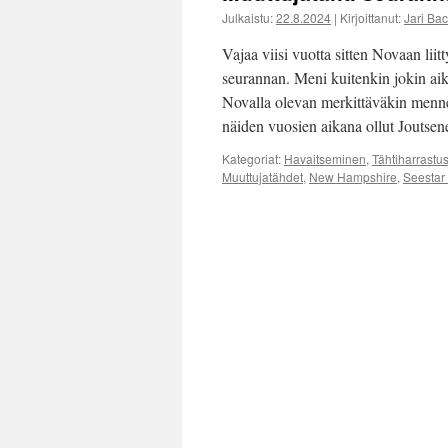
Julkaistu:
22.8.2024
|
Kirjoittanut:
Jari Ba
Vajaa viisi vuotta sitten Novaan liit
seurannan. Meni kuitenkin jokin aik
Novalla olevan merkittäväkin menn
näiden vuosien aikana ollut Joutsen
Kategoriat:
Havaitseminen
,
Tähtiharrastu
Muuttujatähdet
,
New Hampshire
,
Seestar