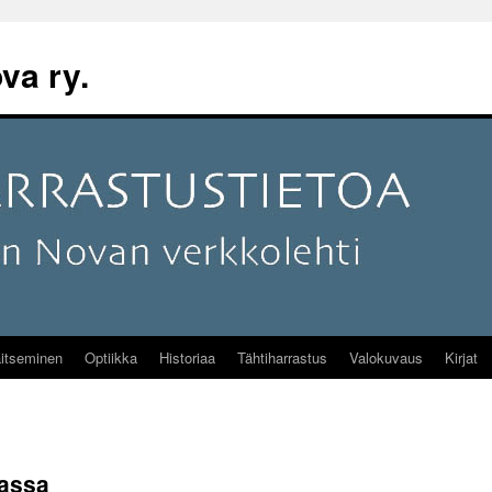
va ry.
itseminen
Optiikka
Historiaa
Tähtiharrastus
Valokuvaus
Kirjat
nassa