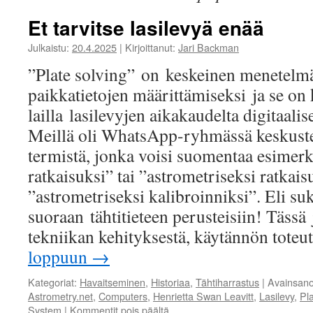
Et tarvitse lasilevyä enää
Julkaistu:
20.4.2025
|
Kirjoittanut:
Jari Backman
”Plate solving” on keskeinen menetelmä
paikkatietojen määrittämiseksi ja se on 
lailla lasilevyjen aikakaudelta digitaali
Meillä oli WhatsApp-ryhmässä keskuste
termistä, jonka voisi suomentaa esimerk
ratkaisuksi” tai ”astrometriseksi ratkaisu
”astrometriseksi kalibroinniksi”. Eli s
suoraan tähtitieteen perusteisiin! Täss
tekniikan kehityksestä, käytännön tote
loppuun
→
Kategoriat:
Havaitseminen
,
Historiaa
,
Tähtiharrastus
|
Avainsano
Astrometry.net
,
Computers
,
Henrietta Swan Leavitt
,
Lasilevy
,
Pla
System
|
Kommentit pois päältä
artikkelissa