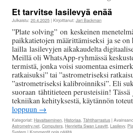
Et tarvitse lasilevyä enää
Julkaistu:
20.4.2025
|
Kirjoittanut:
Jari Backman
”Plate solving” on keskeinen menetelmä
paikkatietojen määrittämiseksi ja se on 
lailla lasilevyjen aikakaudelta digitaali
Meillä oli WhatsApp-ryhmässä keskuste
termistä, jonka voisi suomentaa esimerk
ratkaisuksi” tai ”astrometriseksi ratkaisu
”astrometriseksi kalibroinniksi”. Eli s
suoraan tähtitieteen perusteisiin! Täss
tekniikan kehityksestä, käytännön tote
loppuun
→
Kategoriat:
Havaitseminen
,
Historiaa
,
Tähtiharrastus
|
Avainsano
Astrometry.net
,
Computers
,
Henrietta Swan Leavitt
,
Lasilevy
,
Pla
System
|
Kommentit pois päältä
artikkelissa