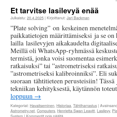
Et tarvitse lasilevyä enää
Julkaistu:
20.4.2025
|
Kirjoittanut:
Jari Backman
”Plate solving” on keskeinen menetelmä
paikkatietojen määrittämiseksi ja se on 
lailla lasilevyjen aikakaudelta digitaali
Meillä oli WhatsApp-ryhmässä keskuste
termistä, jonka voisi suomentaa esimerk
ratkaisuksi” tai ”astrometriseksi ratkaisu
”astrometriseksi kalibroinniksi”. Eli s
suoraan tähtitieteen perusteisiin! Täss
tekniikan kehityksestä, käytännön tote
loppuun
→
Kategoriat:
Havaitseminen
,
Historiaa
,
Tähtiharrastus
|
Avainsano
Astrometry.net
,
Computers
,
Henrietta Swan Leavitt
,
Lasilevy
,
Pla
System
|
Kommentit pois päältä
artikkelissa