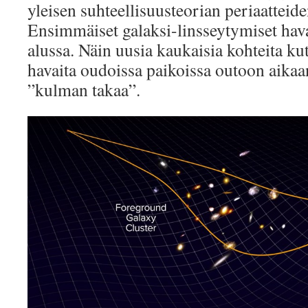
yleisen suhteellisuusteorian periaatteid
Ensimmäiset galaksi-linsseytymiset hav
alussa. Näin uusia kaukaisia kohteita k
havaita oudoissa paikoissa outoon aikaa
”kulman takaa”.