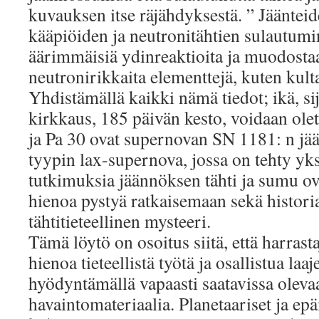
kuvauksen itse räjähdyksestä. ” Jäänteid
kääpiöiden ja neutronitähtien sulautumi
äärimmäisiä ydinreaktioita ja muodostaa 
neutronirikkaita elementtejä, kuten kulta
Yhdistämällä kaikki nämä tiedot; ikä, si
kirkkaus, 185 päivän kesto, voidaan olett
ja Pa 30 ovat supernovan SN 1181: n jää
tyypin lax-supernova, jossa on tehty yks
tutkimuksia jäännöksen tähti ja sumu ov
hienoa pystyä ratkaisemaan sekä historia
tähtitieteellinen mysteeri.
Tämä löytö on osoitus siitä, että harrast
hienoa tieteellistä työtä ja osallistua la
hyödyntämällä vapaasti saatavissa oleva
havaintomateriaalia. Planetaariset ja e