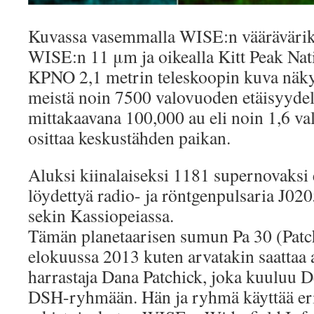
Kuvassa vasemmalla WISE:n vääräväriku
WISE:n 11 μm ja oikealla Kitt Peak Nat
KPNO 2,1 metrin teleskoopin kuva näkyv
meistä noin 7500 valovuoden etäisyydel
mittakaavana 100,000 au eli noin 1,6 val
osittaa keskustähden paikan.
Aluksi kiinalaiseksi 1181 supernovaksi 
löydettyä radio- ja röntgenpulsaria J02
sekin Kassiopeiassa.
Tämän planetaarisen sumun Pa 30 (Patch
elokuussa 2013 kuten arvatakin saattaa
harrastaja Dana Patchick, joka kuuluu 
DSH-ryhmään. Hän ja ryhmä käyttää eril