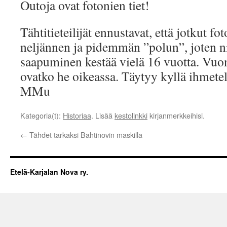
Outoja ovat fotonien tiet!
Tähtitieteilijät ennustavat, että jotkut fo
neljännen ja pidemmän ”polun”, joten n
saapuminen kestää vielä 16 vuotta. Vu
ovatko he oikeassa. Täytyy kyllä ihmete
MMu
Kategoria(t):
Historiaa
. Lisää
kestolinkki
kirjanmerkkeihisi.
←
Tähdet tarkaksi Bahtinovin maskilla
Etelä-Karjalan Nova ry.