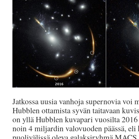
Jatkossa uusia vanhoja supernovia voi m
Hubblen ottamista syvän taitavaan kuvis
on yllä Hubblen kuvapari vuosilta 2016
noin 4 miljardin valovuoden päässä, eli
puolivälissä oleva galaksiryhmä MACS