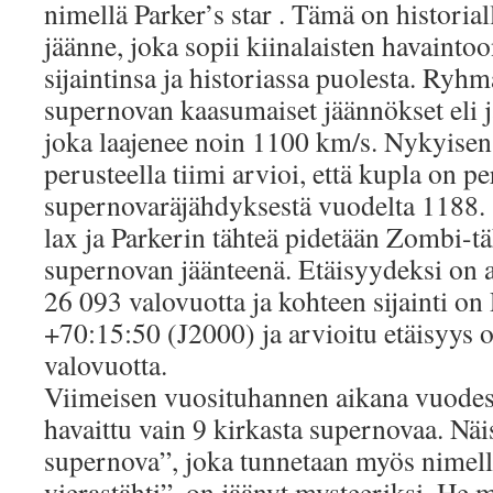
nimellä Parker’s star . Tämä on historia
jäänne, joka sopii kiinalaisten havaintoo
sijaintinsa ja historiassa puolesta. Ryh
supernovan kaasumaiset jäännökset eli j
joka laajenee noin 1100 km/s. Nykyise
perusteella tiimi arvioi, että kupla on p
supernovaräjähdyksestä vuodelta 1188.
lax ja Parkerin tähteä pidetään Zombi-täh
supernovan jäänteenä. Etäisyydeksi on ar
26 093 valovuotta ja kohteen sijainti on
+70:15:50 (J2000) ja arvioitu etäisyys 
valovuotta.
Viimeisen vuosituhannen aikana vuodes
havaittu vain 9 kirkasta supernovaa. Näis
supernova”, joka tunnetaan myös nimel
vierastähti”, on jäänyt mysteeriksi. He 