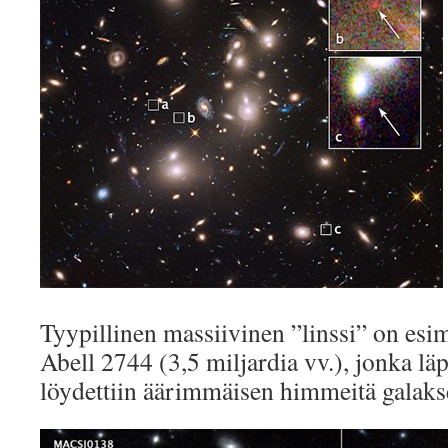
Tyypillinen massiivinen ”linssi” on esi
Abell 2744 (3,5 miljardia vv.), jonka lä
löydettiin äärimmäisen himmeitä galakse