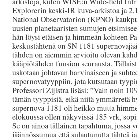
arkistoja, kuten WISE:n Wide-field Inf
Explorerin keski-IR kuva-arkistoa ja 2,
National Observatorion (KPNO) kaukpu
uusien planetaaristen sumujen etsimisee
hän löysi etäisen ja himmeän kohteen Pa
keskustähtenä on SN 1181 supernovajään
tähden on aiemmin arvioitu olevan kahd
kääpiötähden fuusion seurausta. Tällais
uskotaan johtavan harvinaiseen ja suhte
supernovatyyppiin, jota kutsutaan tyyp
Professori Zijlstra lisäsi: ”Vain noin 1
tämän tyyppisiä, eikä niitä ymmärretä hy
supernova 1181 oli heikko mutta himmen
elokuussa ollen näkyvissä 185 vrk, sopii
Se on ainoa tällainen tapahtuma, jossa 
jäännössumua että sulautunutta tähteä j