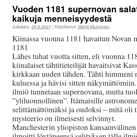
Vuoden 1181 supernovan salat
kaikuja menneisyydestä
Julkaistu:
29.9.2021
|
Kirjoittanut:
Martti Muinonen
Kiinassa vuonna 1181 havaitun Novan my
1181
Lähes tuhat vuotta sitten, eli vuonna 118
kiinalaiset tähtitieteilijät havaitsivat Ka
kirkkaan uuden tähden. Tähti himmeni
kuluessa ja hävisi sitten näkymättömii
ilmiö tunnetaan supernovana, mutta tuol
”yliluonnollinen”. Itämaisille astronomei
selittämättömäksi ja oudoksi – mitä oli
mysteerio on ilmeisesti selvinnyt.
Manchesterin yliopiston kansainvälinen 
ilmoitti löytäneensä selityksen tälle ilm