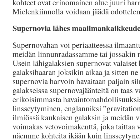
kohteet ovat erinomainen alue juuri harra
Mielenkiinnolla voidaan jäädä odottele
Supernovia lähes maailmankaikkeude
Supernovahan voi periaatteessa ilmaant
meidän linnunradassamme tai jossakin 
Usein lähigalaksien supernovat valaiset
galaksihaaran joksikin aikaa ja sitten ne
supernovia harvoin havaitaan paljain sil
galakseissa supernovajäänteitä on taas v
erikoisimmasta havaintomahdollisuuksi
linsseytyminen, englanniksi ”gravitation
ilmiössä kaukaisen galaksin ja meidän 
voimakas vetovoimakenttä, joka taittaa v
näemme kohteita ikään kuin linsseytynei