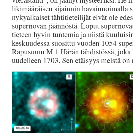
likimääräisen sijainnin havainnoimalla si
nykyaikaiset tähtitieteilijät eivät ole ede
supernovan jäännöstä. Loput supernovat
tieteen hyvin tuntemia ja niistä kuuluisi
keskuudessa suosittu vuoden 1054 supe
Rapusumu M 1 Härän tähdistössä, joka lö
uudelleen 1703. Sen etäisyys meistä on 