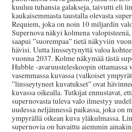
kuuluu tuhansia galakseja, taivutti eli li
kaukaisemmasta taustalla olevasta super
Requiem, joka on noin 10 miljardin val
Supernova näkyi kolmena valopisteenä, 
saapui ”suorempaa” tietä näkyviin vuon
hävisi. Uutta linsseytynyttä valoa kohtee
vuonna 2037. Kolme näkymää tästä sup
Hubble -avaruusteleskoopin ottamassa
vasemmassa kuvassa (valkoiset ympyrät
”linsseytyneet kuvatukset” ovat hävinn
kuvassa oikealla. Tutkijat ennustavat, et
supernovasta tuleva valo ilmestyy uude
uudessa neljännessä paikassa, joka on me
ympyrällä oikean kuva yläkulmassa. Lin
supernovia on havaittu aiemmin ainakin 