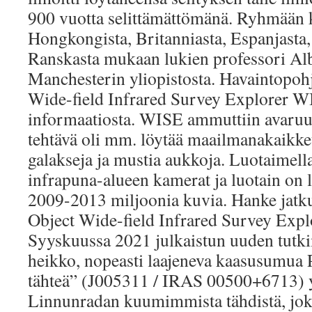
900 vuotta selittämättömänä. Ryhmään 
Hongkongista, Britanniasta, Espanjasta,
Ranskasta mukaan lukien professori Albe
Manchesterin yliopistosta. Havaintopohj
Wide-field Infrared Survey Explorer WI
informaatiosta. WISE ammuttiin avaruu
tehtävä oli mm. löytää maailmanakaikke
galakseja ja mustia aukkoja. Luotaimell
infrapuna-alueen kamerat ja luotain on 
2009-2013 miljoonia kuvia. Hanke jatk
Object Wide-field Infrared Survey Expl
Syyskuussa 2021 julkaistun uuden tut
heikko, nopeasti laajeneva kaasusumua P
tähteä” (J005311 / IRAS 00500+6713) 
Linnunradan kuumimmista tähdistä, jok