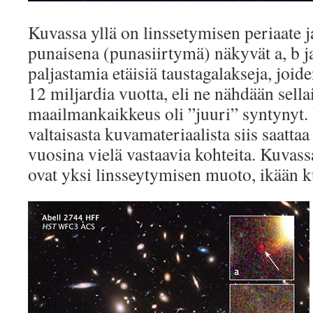
Kuvassa yllä on linssetymisen periaate j
punaisena (punasiirtymä) näkyvät a, b j
paljastamia etäisiä taustagalakseja, joide
12 miljardia vuotta, eli ne nähdään sella
maailmankaikkeus oli ”juuri” syntynyt.
valtaisasta kuvamateriaalista siis saattaa
vuosina vielä vastaavia kohteita. Kuvass
ovat yksi linsseytymisen muoto, ikään ku